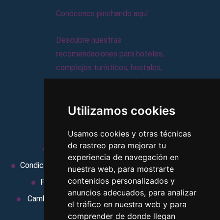
Conócenos pinchando aquí
Descubre nuestras
recomendaciones para hoteles,
complejos turísticos, hostales,
vacaciones, paquetes de
viajes, y mucho más!
Utilizamos cookies
MI AGENCIA
Usamos cookies y otras técnicas
de rastreo para mejorar tu
Aviso legal
Condiciones de uso
experiencia de navegación en
Condiciones Generales
Ley de Viajes Combinados
nuestra web, para mostrarte
contenidos personalizados y
Política de privacidad
Uso de cookies
anuncios adecuados, para analizar
Cambiar preferencias de cookies
Area privada
el tráfico en nuestra web y para
Contacto
comprender de donde llegan